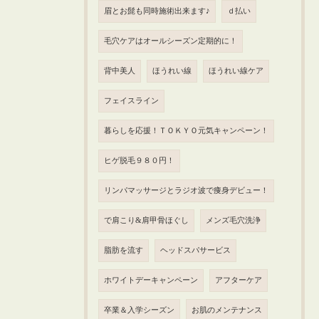
眉とお髭も同時施術出来ます♪
ｄ払い
毛穴ケアはオールシーズン定期的に！
背中美人
ほうれい線
ほうれい線ケア
フェイスライン
暮らしを応援！ＴＯＫＹＯ元気キャンペーン！
ヒゲ脱毛９８０円！
リンパマッサージとラジオ波で痩身デビュー！
で肩こり&肩甲骨ほぐし
メンズ毛穴洗浄
脂肪を流す
ヘッドスパサービス
ホワイトデーキャンペーン
アフターケア
卒業＆入学シーズン
お肌のメンテナンス