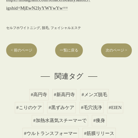
igshid=MjEwN2IyYWYwYw==
セルフホワイトニング
脱毛
フェイシャルエステ
< 前のページ
一覧に戻る
次のページ >
関連タグ
#高円寺
#新高円寺
#メンズ脱毛
#こりのケア
#黒ずみケア
#毛穴洗浄
#EIEN
#加熱水蒸気スチーマーで
#痩身
#ウルトランスフォーマー
#筋膜リリース