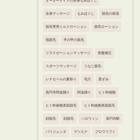
オーダーメイドの全身もみほぐし
全身マッサージ
もみほぐし
脱毛の保湿
脱毛専用ミルクローション
脱毛ローション
指脱毛
手の甲の脱毛
リラクゼーションマッサージ
骨盤矯正
スポーツマッサージ
うなじ脱毛
レナセールの夏祭り
毛穴
黒ずみ
高円寺阿波踊り
阿波踊り
ヒト幹細胞
ヒト幹細胞美肌脱毛
ヒト幹細胞美肌脱毛
顔脱毛
顔脱毛
ハロウィン
高円寺駅
パリジェンヌ
マツエク
ブロウリフト