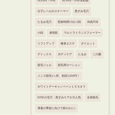
ALPHA・ONE
ALPHA・ONE美顔器
分子レベルのスチーマー
黒ずみ毛穴
たるみ毛穴
照射時間15分×2回
JR高円寺
小顔
表情筋
ウルトラトランスフォーマー
リフトアップ
痩身エステ
ダイエット
デトックス
ボディケア
たるみ
二の腕
脱毛ジェル
脱毛用ローション
メンズ脱毛1ヶ所、初回3,000円！
ホワイトデーキャンペーン１５％オフ
EINEの毛穴・黒ずみケアが大人気
全身脱毛
薄着の季節に向けて軽やかに♪