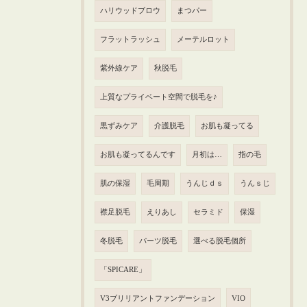
ハリウッドブロウ
まつパー
フラットラッシュ
メーテルロット
紫外線ケア
秋脱毛
上質なプライベート空間で脱毛を♪
黒ずみケア
介護脱毛
お肌も凝ってる
お肌も凝ってるんです
月初は…
指の毛
肌の保湿
毛周期
うんじｄｓ
うんｓじ
襟足脱毛
えりあし
セラミド
保湿
冬脱毛
パーツ脱毛
選べる脱毛個所
「SPICARE」
V3ブリリアントファンデーション
VIO