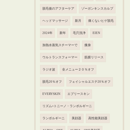
脱毛後のアフターケア
ゾーガンキンスカルプ
ヘッドマッサージ
新月
痛くないヒゲ脱毛
2024年
新年
毛穴洗浄
EIEN
加熱水蒸気スチーマーで
痩身
ウルトランスフォーマー
筋膜リリース
ラジオ波
全メニュー２０％オフ
脱毛20％オフ
フェイシャルエステ20％オフ
EVERYSKIN
エブリースキン
リズム×トニーノ・ランボルギーニ
ランボルギーニ
美顔器
高性能美顔器