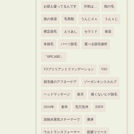
お肌も凝ってるんです
月初は…
指の毛
肌の保湿
毛周期
うんじｄｓ
うんｓじ
襟足脱毛
えりあし
セラミド
保湿
冬脱毛
パーツ脱毛
選べる脱毛個所
「SPICARE」
V3ブリリアントファンデーション
VIO
脱毛後のアフターケア
ゾーガンキンスカルプ
ヘッドマッサージ
新月
痛くないヒゲ脱毛
2024年
新年
毛穴洗浄
EIEN
加熱水蒸気スチーマーで
痩身
ウルトランスフォーマー
筋膜リリース