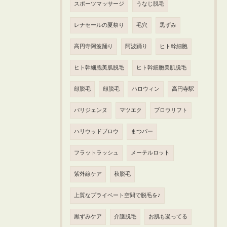
スポーツマッサージ
うなじ脱毛
レナセールの夏祭り
毛穴
黒ずみ
高円寺阿波踊り
阿波踊り
ヒト幹細胞
ヒト幹細胞美肌脱毛
ヒト幹細胞美肌脱毛
顔脱毛
顔脱毛
ハロウィン
高円寺駅
パリジェンヌ
マツエク
ブロウリフト
ハリウッドブロウ
まつパー
フラットラッシュ
メーテルロット
紫外線ケア
秋脱毛
上質なプライベート空間で脱毛を♪
黒ずみケア
介護脱毛
お肌も凝ってる