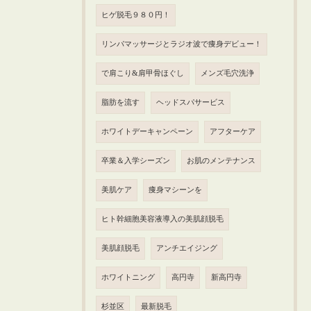
ヒゲ脱毛９８０円！
リンパマッサージとラジオ波で痩身デビュー！
で肩こり&肩甲骨ほぐし
メンズ毛穴洗浄
脂肪を流す
ヘッドスパサービス
ホワイトデーキャンペーン
アフターケア
卒業＆入学シーズン
お肌のメンテナンス
美肌ケア
痩身マシーンを
ヒト幹細胞美容液導入の美肌顔脱毛
美肌顔脱毛
アンチエイジング
ホワイトニング
高円寺
新高円寺
杉並区
最新脱毛