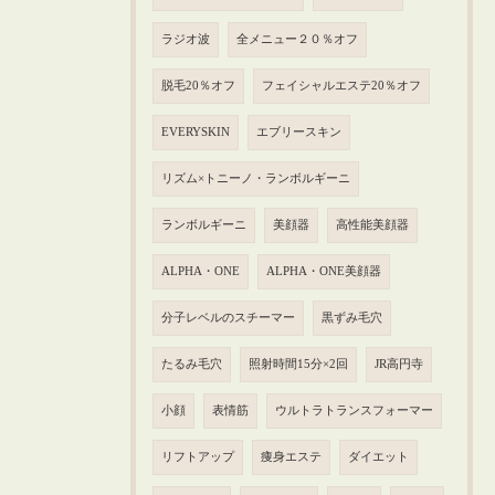
ラジオ波
全メニュー２０％オフ
脱毛20％オフ
フェイシャルエステ20％オフ
EVERYSKIN
エブリースキン
リズム×トニーノ・ランボルギーニ
ランボルギーニ
美顔器
高性能美顔器
ALPHA・ONE
ALPHA・ONE美顔器
分子レベルのスチーマー
黒ずみ毛穴
たるみ毛穴
照射時間15分×2回
JR高円寺
小顔
表情筋
ウルトラトランスフォーマー
リフトアップ
痩身エステ
ダイエット