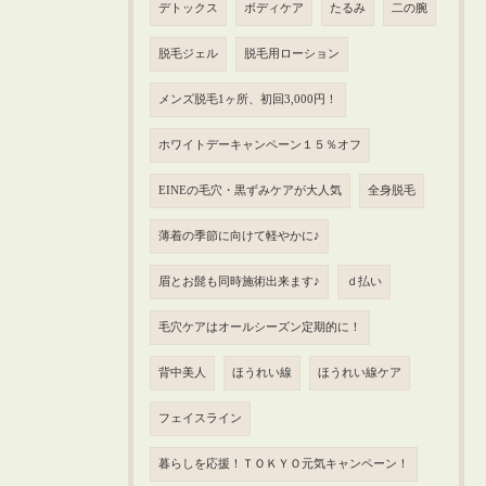
デトックス
ボディケア
たるみ
二の腕
脱毛ジェル
脱毛用ローション
メンズ脱毛1ヶ所、初回3,000円！
ホワイトデーキャンペーン１５％オフ
EINEの毛穴・黒ずみケアが大人気
全身脱毛
薄着の季節に向けて軽やかに♪
眉とお髭も同時施術出来ます♪
ｄ払い
毛穴ケアはオールシーズン定期的に！
背中美人
ほうれい線
ほうれい線ケア
フェイスライン
暮らしを応援！ＴＯＫＹＯ元気キャンペーン！