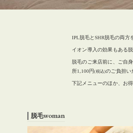
IPL脱毛とSHR脱毛の
イオン導入の効果もある
脱毛のご来店前に、ご自
所1,100円
のご負担い
(税込)
下記メニューのほか、お
脱毛woman