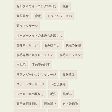
セルフホワイトニング1000円
強髪
髪質革命
育毛
ドライヘッドスパ
頭皮マッサージ
オーダーメイドの全身もみほぐし
全身マッサージ
もみほぐし
脱毛の保湿
脱毛専用ミルクローション
脱毛ローション
指脱毛
手の甲の脱毛
リラクゼーションマッサージ
骨盤矯正
スポーツマッサージ
うなじ脱毛
レナセールの夏祭り
毛穴
黒ずみ
高円寺阿波踊り
阿波踊り
ヒト幹細胞