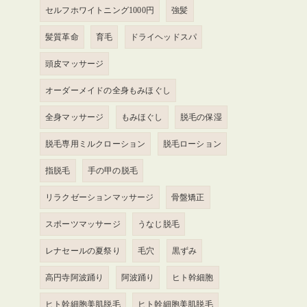
セルフホワイトニング1000円
強髪
髪質革命
育毛
ドライヘッドスパ
頭皮マッサージ
オーダーメイドの全身もみほぐし
全身マッサージ
もみほぐし
脱毛の保湿
脱毛専用ミルクローション
脱毛ローション
指脱毛
手の甲の脱毛
リラクゼーションマッサージ
骨盤矯正
スポーツマッサージ
うなじ脱毛
レナセールの夏祭り
毛穴
黒ずみ
高円寺阿波踊り
阿波踊り
ヒト幹細胞
ヒト幹細胞美肌脱毛
ヒト幹細胞美肌脱毛