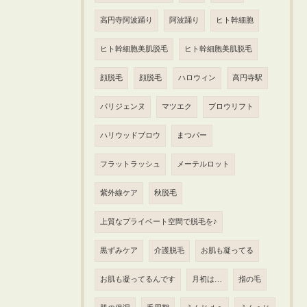
高円寺阿波踊り
阿波踊り
ヒト幹細胞
ヒト幹細胞美肌脱毛
ヒト幹細胞美肌脱毛
顔脱毛
顔脱毛
ハロウィン
高円寺駅
パリジェンヌ
マツエク
ブロウリフト
ハリウッドブロウ
まつパー
フラットラッシュ
メーテルロット
紫外線ケア
秋脱毛
上質なプライベート空間で脱毛を♪
黒ずみケア
介護脱毛
お肌も凝ってる
お肌も凝ってるんです
月初は…
指の毛