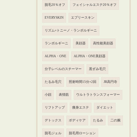
脱毛20％オフ
フェイシャルエステ20％オフ
EVERYSKIN
エブリースキン
リズム×トニーノ・ランボルギーニ
ランボルギーニ
美顔器
高性能美顔器
ALPHA・ONE
ALPHA・ONE美顔器
分子レベルのスチーマー
黒ずみ毛穴
たるみ毛穴
照射時間15分×2回
JR高円寺
小顔
表情筋
ウルトラトランスフォーマー
リフトアップ
痩身エステ
ダイエット
デトックス
ボディケア
たるみ
二の腕
脱毛ジェル
脱毛用ローション