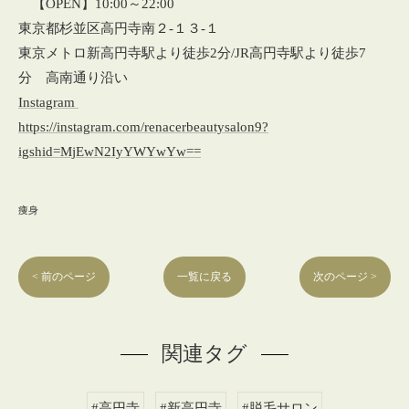
【OPEN】10:00～22:00
東京都杉並区高円寺南２‐１３‐１
東京メトロ新高円寺駅より徒歩2分/JR高円寺駅より徒歩7
分 高南通り沿い
Instagram
https://instagram.com/renacerbeautysalon9?
igshid=MjEwN2IyYWYwYw==
痩身
< 前のページ
一覧に戻る
次のページ >
関連タグ
#高円寺
#新高円寺
#脱毛サロン