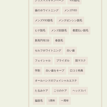
クリスマスキャンペーン
VIO脱毛
歯のホワイトニング
メンズVIO
メンズVIO脱毛
メンズゼンシン脱毛
ヒゲ脱毛
メンズ顔脱毛
都度払い脱毛
新高円寺2分
春脱毛
セルフホワイトニング
白い歯
フェイシャル
ブライダル
脱マスク
学割
白い歯をキープ
口コミ特典
オールハンドのフェイシャルエステ
たるみケア
こりのケア
ヘッドスパ
脇脱毛
1周年
一周年