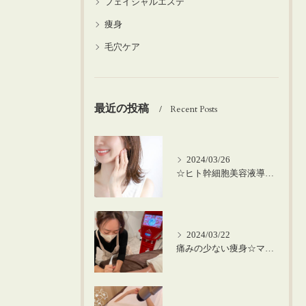
フェイシャルエステ
痩身
毛穴ケア
最近の投稿
Recent Posts
2024/03/26
☆ヒト幹細胞美容液導入の美肌顔脱毛☆
2024/03/22
痛みの少ない痩身☆マシーンを使った筋膜リリース！