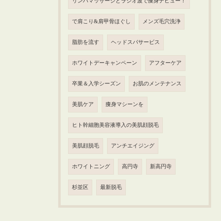
リンパマッサージとラジオ波で痩身デビュー！
で肩こり&肩甲骨ほぐし
メンズ毛穴洗浄
脂肪を流す
ヘッドスパサービス
ホワイトデーキャンペーン
アフターケア
卒業＆入学シーズン
お肌のメンテナンス
美肌ケア
痩身マシーンを
ヒト幹細胞美容液導入の美肌顔脱毛
美肌顔脱毛
アンチエイジング
ホワイトニング
高円寺
新高円寺
杉並区
最新脱毛