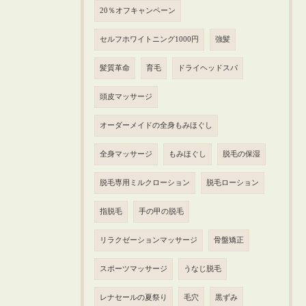
20％オフキャンペーン
セルフホワイトニング1000円
強髪
髪質革命
育毛
ドライヘッドスパ
頭皮マッサージ
オーダーメイドの全身もみほぐし
全身マッサージ
もみほぐし
脱毛の保湿
脱毛専用ミルクローション
脱毛ローション
指脱毛
手の甲の脱毛
リラクゼーションマッサージ
骨盤矯正
スポーツマッサージ
うなじ脱毛
レナセールの夏祭り
毛穴
黒ずみ