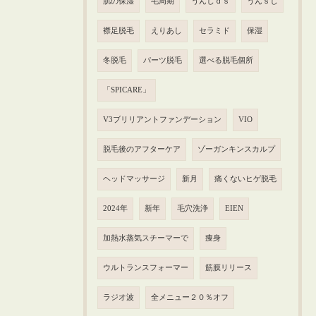
肌の保湿
毛周期
うんじｄｓ
うんｓじ
襟足脱毛
えりあし
セラミド
保湿
冬脱毛
パーツ脱毛
選べる脱毛個所
「SPICARE」
V3ブリリアントファンデーション
VIO
脱毛後のアフターケア
ゾーガンキンスカルプ
ヘッドマッサージ
新月
痛くないヒゲ脱毛
2024年
新年
毛穴洗浄
EIEN
加熱水蒸気スチーマーで
痩身
ウルトランスフォーマー
筋膜リリース
ラジオ波
全メニュー２０％オフ