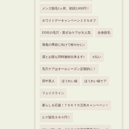
メンズ脱毛1ヶ所、初回3,000円！
ホワイトデーキャンペーン１５％オフ
EINEの毛穴・黒ずみケアが大人気
全身脱毛
薄着の季節に向けて軽やかに♪
眉とお髭も同時施術出来ます♪
ｄ払い
毛穴ケアはオールシーズン定期的に！
背中美人
ほうれい線
ほうれい線ケア
フェイスライン
暮らしを応援！ＴＯＫＹＯ元気キャンペーン！
ヒゲ脱毛９８０円！