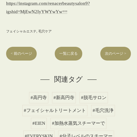
https://instagram.com/renacerbeautysalon9?
igshid=MjEwN2IyYWYwYw==
フェイシャルエステ
毛穴ケア
< 前のページ
一覧に戻る
次のページ >
関連タグ
#高円寺
#新高円寺
#脱毛サロン
#フェイシャルトリートメント
#毛穴洗浄
#EIEN
#加熱水蒸気スチーマーで
#EVERYSKIN
#分子レベルのスチーマー