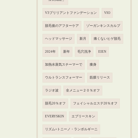
V3ブリリアントファンデーション
VIO
脱毛後のアフターケア
ゾーガンキンスカルプ
ヘッドマッサージ
新月
痛くないヒゲ脱毛
2024年
新年
毛穴洗浄
EIEN
加熱水蒸気スチーマーで
痩身
ウルトランスフォーマー
筋膜リリース
ラジオ波
全メニュー２０％オフ
脱毛20％オフ
フェイシャルエステ20％オフ
EVERYSKIN
エブリースキン
リズム×トニーノ・ランボルギーニ