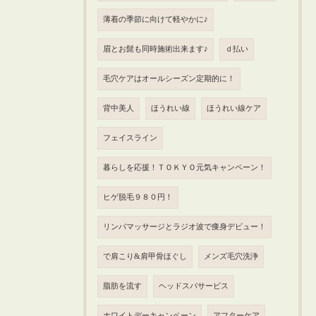
薄着の季節に向けて軽やかに♪
眉とお髭も同時施術出来ます♪
ｄ払い
毛穴ケアはオールシーズン定期的に！
背中美人
ほうれい線
ほうれい線ケア
フェイスライン
暮らしを応援！ＴＯＫＹＯ元気キャンペーン！
ヒゲ脱毛９８０円！
リンパマッサージとラジオ波で痩身デビュー！
で肩こり&肩甲骨ほぐし
メンズ毛穴洗浄
脂肪を流す
ヘッドスパサービス
ホワイトデーキャンペーン
アフターケア