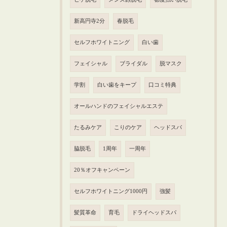
新高円寺2分
春脱毛
セルフホワイトニング
白い歯
フェイシャル
ブライダル
脱マスク
学割
白い歯をキープ
口コミ特典
オールハンドのフェイシャルエステ
たるみケア
こりのケア
ヘッドスパ
脇脱毛
1周年
一周年
20％オフキャンペーン
セルフホワイトニング1000円
強髪
髪質革命
育毛
ドライヘッドスパ