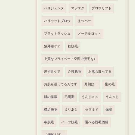
パリジェンヌ
マツエク
ブロウリフト
ハリウッドブロウ
まつパー
フラットラッシュ
メーテルロット
紫外線ケア
秋脱毛
上質なプライベート空間で脱毛を♪
黒ずみケア
介護脱毛
お肌も凝ってる
お肌も凝ってるんです
月初は…
指の毛
肌の保湿
毛周期
うんじｄｓ
うんｓじ
襟足脱毛
えりあし
セラミド
保湿
冬脱毛
パーツ脱毛
選べる脱毛個所
「SPICARE」