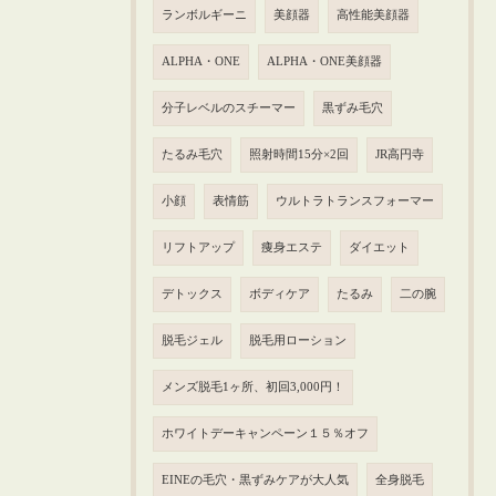
ランボルギーニ
美顔器
高性能美顔器
ALPHA・ONE
ALPHA・ONE美顔器
分子レベルのスチーマー
黒ずみ毛穴
たるみ毛穴
照射時間15分×2回
JR高円寺
小顔
表情筋
ウルトラトランスフォーマー
リフトアップ
痩身エステ
ダイエット
デトックス
ボディケア
たるみ
二の腕
脱毛ジェル
脱毛用ローション
メンズ脱毛1ヶ所、初回3,000円！
ホワイトデーキャンペーン１５％オフ
EINEの毛穴・黒ずみケアが大人気
全身脱毛