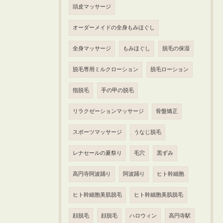
頭皮マッサージ
オーダーメイドの全身もみほぐし
全身マッサージ
もみほぐし
脱毛の保湿
脱毛専用ミルクローション
脱毛ローション
指脱毛
手の甲の脱毛
リラクゼーションマッサージ
骨盤矯正
スポーツマッサージ
うなじ脱毛
レナセールの夏祭り
毛穴
黒ずみ
高円寺阿波踊り
阿波踊り
ヒト幹細胞
ヒト幹細胞美肌脱毛
ヒト幹細胞美肌脱毛
顔脱毛
顔脱毛
ハロウィン
高円寺駅