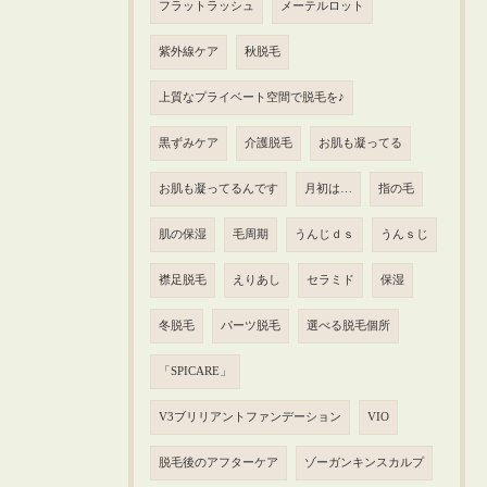
フラットラッシュ
メーテルロット
紫外線ケア
秋脱毛
上質なプライベート空間で脱毛を♪
黒ずみケア
介護脱毛
お肌も凝ってる
お肌も凝ってるんです
月初は…
指の毛
肌の保湿
毛周期
うんじｄｓ
うんｓじ
襟足脱毛
えりあし
セラミド
保湿
冬脱毛
パーツ脱毛
選べる脱毛個所
「SPICARE」
V3ブリリアントファンデーション
VIO
脱毛後のアフターケア
ゾーガンキンスカルプ