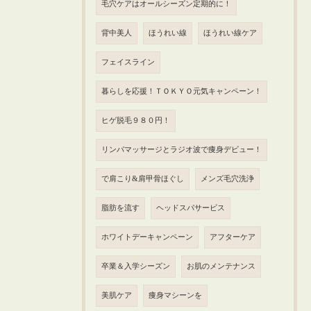
毛穴ケアはオールシーズン定期的に！
背中美人
ほうれい線
ほうれい線ケア
フェイスライン
暮らしを応援！ＴＯＫＹＯ元気キャンペーン！
ヒゲ脱毛９８０円！
リンパマッサージとラジオ波で痩身デビュー！
で肩こり&肩甲骨ほぐし
メンズ毛穴洗浄
脂肪を流す
ヘッドスパサービス
ホワイトデーキャンペーン
アフターケア
卒業＆入学シーズン
お肌のメンテナンス
美肌ケア
痩身マシーンを