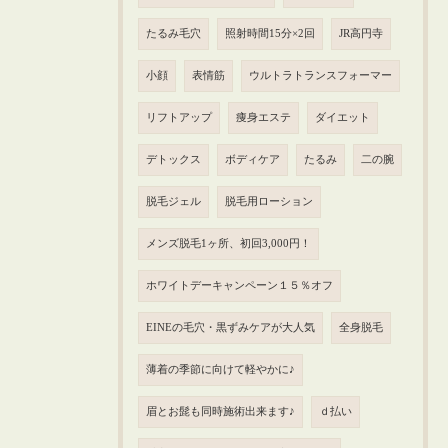
たるみ毛穴
照射時間15分×2回
JR高円寺
小顔
表情筋
ウルトラトランスフォーマー
リフトアップ
痩身エステ
ダイエット
デトックス
ボディケア
たるみ
二の腕
脱毛ジェル
脱毛用ローション
メンズ脱毛1ヶ所、初回3,000円！
ホワイトデーキャンペーン１５％オフ
EINEの毛穴・黒ずみケアが大人気
全身脱毛
薄着の季節に向けて軽やかに♪
眉とお髭も同時施術出来ます♪
ｄ払い