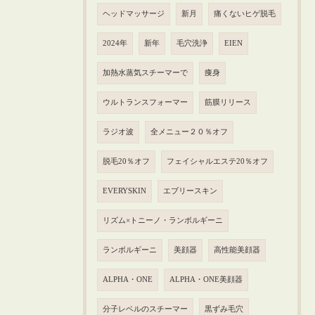
ヘッドマッサージ
新月
痛くないヒゲ脱毛
2024年
新年
毛穴洗浄
EIEN
加熱水蒸気スチーマーで
痩身
ウルトランスフォーマー
筋膜リリース
ラジオ波
全メニュー２０％オフ
脱毛20％オフ
フェイシャルエステ20％オフ
EVERYSKIN
エブリースキン
リズム×トニーノ・ランボルギーニ
ランボルギーニ
美顔器
高性能美顔器
ALPHA・ONE
ALPHA・ONE美顔器
分子レベルのスチーマー
黒ずみ毛穴