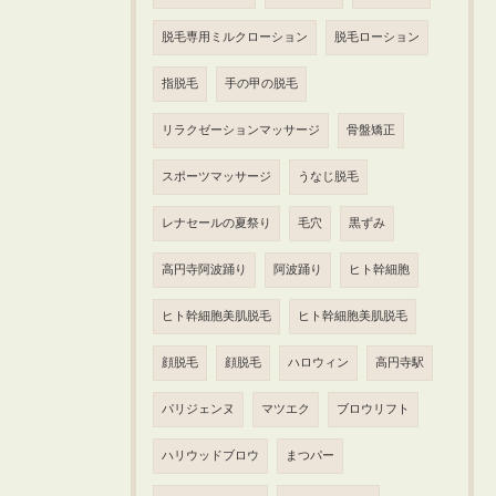
脱毛専用ミルクローション
脱毛ローション
指脱毛
手の甲の脱毛
リラクゼーションマッサージ
骨盤矯正
スポーツマッサージ
うなじ脱毛
レナセールの夏祭り
毛穴
黒ずみ
高円寺阿波踊り
阿波踊り
ヒト幹細胞
ヒト幹細胞美肌脱毛
ヒト幹細胞美肌脱毛
顔脱毛
顔脱毛
ハロウィン
高円寺駅
パリジェンヌ
マツエク
ブロウリフト
ハリウッドブロウ
まつパー