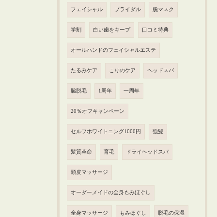
フェイシャル
ブライダル
脱マスク
学割
白い歯をキープ
口コミ特典
オールハンドのフェイシャルエステ
たるみケア
こりのケア
ヘッドスパ
脇脱毛
1周年
一周年
20％オフキャンペーン
セルフホワイトニング1000円
強髪
髪質革命
育毛
ドライヘッドスパ
頭皮マッサージ
オーダーメイドの全身もみほぐし
全身マッサージ
もみほぐし
脱毛の保湿