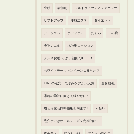
小顔
表情筋
ウルトラトランスフォーマー
リフトアップ
痩身エステ
ダイエット
デトックス
ボディケア
たるみ
二の腕
脱毛ジェル
脱毛用ローション
メンズ脱毛1ヶ所、初回3,000円！
ホワイトデーキャンペーン１５％オフ
EINEの毛穴・黒ずみケアが大人気
全身脱毛
薄着の季節に向けて軽やかに♪
眉とお髭も同時施術出来ます♪
ｄ払い
毛穴ケアはオールシーズン定期的に！
背中美人
ほうれい線
ほうれい線ケア