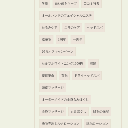
学割
白い歯をキープ
口コミ特典
オールハンドのフェイシャルエステ
たるみケア
こりのケア
ヘッドスパ
脇脱毛
1周年
一周年
20％オフキャンペーン
セルフホワイトニング1000円
強髪
髪質革命
育毛
ドライヘッドスパ
頭皮マッサージ
オーダーメイドの全身もみほぐし
全身マッサージ
もみほぐし
脱毛の保湿
脱毛専用ミルクローション
脱毛ローション