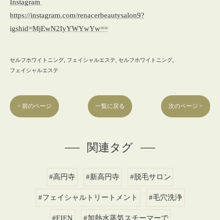
Instagram
https://instagram.com/renacerbeautysalon9?
igshid=MjEwN2IyYWYwYw==
セルフホワイトニング
フェイシャルエステ
セルフホワイトニング
フェイシャルエステ
< 前のページ
一覧に戻る
次のページ >
関連タグ
#高円寺
#新高円寺
#脱毛サロン
#フェイシャルトリートメント
#毛穴洗浄
#EIEN
#加熱水蒸気スチーマーで