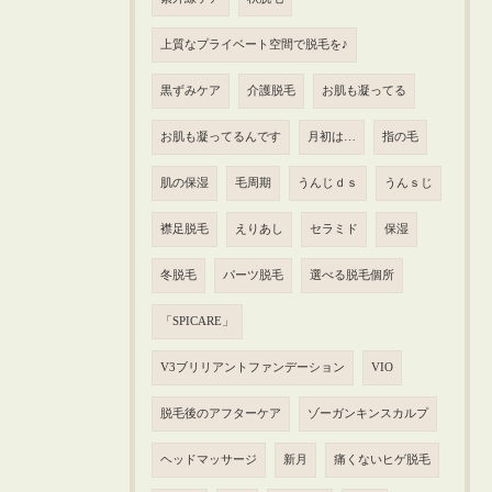
上質なプライベート空間で脱毛を♪
黒ずみケア
介護脱毛
お肌も凝ってる
お肌も凝ってるんです
月初は…
指の毛
肌の保湿
毛周期
うんじｄｓ
うんｓじ
襟足脱毛
えりあし
セラミド
保湿
冬脱毛
パーツ脱毛
選べる脱毛個所
「SPICARE」
V3ブリリアントファンデーション
VIO
脱毛後のアフターケア
ゾーガンキンスカルプ
ヘッドマッサージ
新月
痛くないヒゲ脱毛