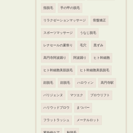
指脱毛
手の甲の脱毛
リラクゼーションマッサージ
骨盤矯正
スポーツマッサージ
うなじ脱毛
レナセールの夏祭り
毛穴
黒ずみ
高円寺阿波踊り
阿波踊り
ヒト幹細胞
ヒト幹細胞美肌脱毛
ヒト幹細胞美肌脱毛
顔脱毛
顔脱毛
ハロウィン
高円寺駅
パリジェンヌ
マツエク
ブロウリフト
ハリウッドブロウ
まつパー
フラットラッシュ
メーテルロット
紫外線ケア
秋脱毛