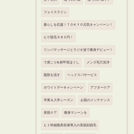
フェイスライン
暮らしを応援！ＴＯＫＹＯ元気キャンペーン！
ヒゲ脱毛９８０円！
リンパマッサージとラジオ波で痩身デビュー！
で肩こり&肩甲骨ほぐし
メンズ毛穴洗浄
脂肪を流す
ヘッドスパサービス
ホワイトデーキャンペーン
アフターケア
卒業＆入学シーズン
お肌のメンテナンス
美肌ケア
痩身マシーンを
ヒト幹細胞美容液導入の美肌顔脱毛