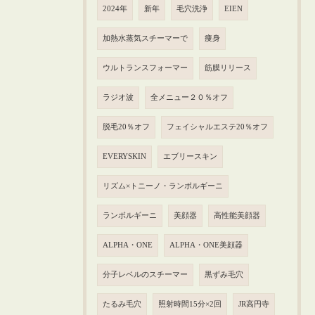
2024年
新年
毛穴洗浄
EIEN
加熱水蒸気スチーマーで
痩身
ウルトランスフォーマー
筋膜リリース
ラジオ波
全メニュー２０％オフ
脱毛20％オフ
フェイシャルエステ20％オフ
EVERYSKIN
エブリースキン
リズム×トニーノ・ランボルギーニ
ランボルギーニ
美顔器
高性能美顔器
ALPHA・ONE
ALPHA・ONE美顔器
分子レベルのスチーマー
黒ずみ毛穴
たるみ毛穴
照射時間15分×2回
JR高円寺