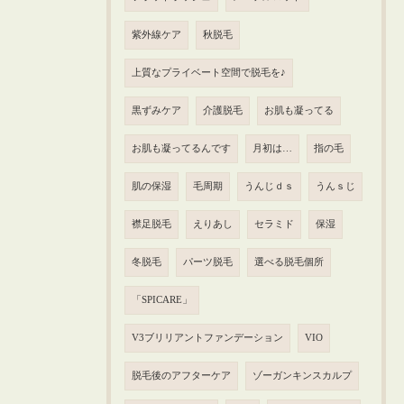
紫外線ケア
秋脱毛
上質なプライベート空間で脱毛を♪
黒ずみケア
介護脱毛
お肌も凝ってる
お肌も凝ってるんです
月初は…
指の毛
肌の保湿
毛周期
うんじｄｓ
うんｓじ
襟足脱毛
えりあし
セラミド
保湿
冬脱毛
パーツ脱毛
選べる脱毛個所
「SPICARE」
V3ブリリアントファンデーション
VIO
脱毛後のアフターケア
ゾーガンキンスカルプ