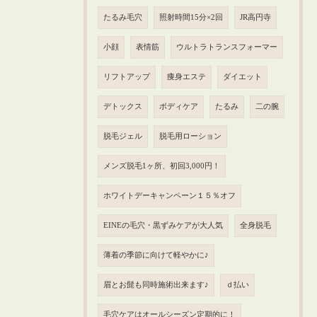
たるみ毛穴
照射時間15分×2回
JR高円寺
小顔
表情筋
ウルトラトランスフォーマー
リフトアップ
痩身エステ
ダイエット
デトックス
ボディケア
たるみ
二の腕
脱毛ジェル
脱毛用ローション
メンズ脱毛1ヶ所、初回3,000円！
ホワイトデーキャンペーン１５％オフ
EINEの毛穴・黒ずみケアが大人気
全身脱毛
薄着の季節に向けて軽やかに♪
眉とお髭も同時施術出来ます♪
ｄ払い
毛穴ケアはオールシーズン定期的に！