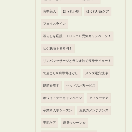
背中美人
ほうれい線
ほうれい線ケア
フェイスライン
暮らしを応援！ＴＯＫＹＯ元気キャンペーン！
ヒゲ脱毛９８０円！
リンパマッサージとラジオ波で痩身デビュー！
で肩こり&肩甲骨ほぐし
メンズ毛穴洗浄
脂肪を流す
ヘッドスパサービス
ホワイトデーキャンペーン
アフターケア
卒業＆入学シーズン
お肌のメンテナンス
美肌ケア
痩身マシーンを