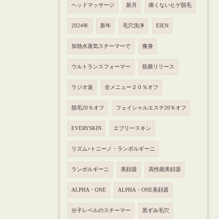
ヘッドマッサージ
新月
痛くないヒゲ脱毛
2024年
新年
毛穴洗浄
EIEN
加熱水蒸気スチーマーで
痩身
ウルトランスフォーマー
筋膜リリース
ラジオ波
全メニュー２０％オフ
脱毛20％オフ
フェイシャルエステ20％オフ
EVERYSKIN
エブリースキン
リズム×トニーノ・ランボルギーニ
ランボルギーニ
美顔器
高性能美顔器
ALPHA・ONE
ALPHA・ONE美顔器
分子レベルのスチーマー
黒ずみ毛穴