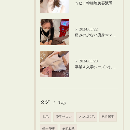
☆ヒト幹細胞美容液導入の美肌顔脱毛☆
2024/03/22
痛みの少ない痩身☆マシーンを使った筋膜リリース！
2024/03/20
卒業＆入学シーズンにお肌のメンテナンスを♪
タグ
Tags
脱毛
脱毛サロン
メンズ脱毛
男性脱毛
学生脱毛
美肌脱毛