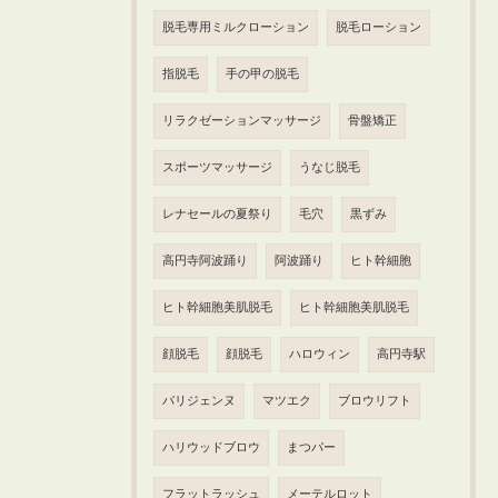
脱毛専用ミルクローション
脱毛ローション
指脱毛
手の甲の脱毛
リラクゼーションマッサージ
骨盤矯正
スポーツマッサージ
うなじ脱毛
レナセールの夏祭り
毛穴
黒ずみ
高円寺阿波踊り
阿波踊り
ヒト幹細胞
ヒト幹細胞美肌脱毛
ヒト幹細胞美肌脱毛
顔脱毛
顔脱毛
ハロウィン
高円寺駅
パリジェンヌ
マツエク
ブロウリフト
ハリウッドブロウ
まつパー
フラットラッシュ
メーテルロット