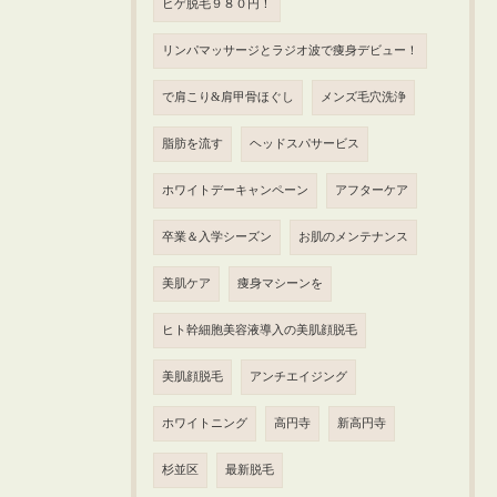
ヒゲ脱毛９８０円！
リンパマッサージとラジオ波で痩身デビュー！
で肩こり&肩甲骨ほぐし
メンズ毛穴洗浄
脂肪を流す
ヘッドスパサービス
ホワイトデーキャンペーン
アフターケア
卒業＆入学シーズン
お肌のメンテナンス
美肌ケア
痩身マシーンを
ヒト幹細胞美容液導入の美肌顔脱毛
美肌顔脱毛
アンチエイジング
ホワイトニング
高円寺
新高円寺
杉並区
最新脱毛