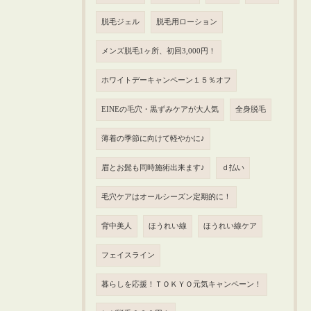
脱毛ジェル
脱毛用ローション
メンズ脱毛1ヶ所、初回3,000円！
ホワイトデーキャンペーン１５％オフ
EINEの毛穴・黒ずみケアが大人気
全身脱毛
薄着の季節に向けて軽やかに♪
眉とお髭も同時施術出来ます♪
ｄ払い
毛穴ケアはオールシーズン定期的に！
背中美人
ほうれい線
ほうれい線ケア
フェイスライン
暮らしを応援！ＴＯＫＹＯ元気キャンペーン！