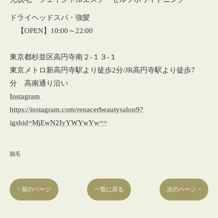
ドライヘッドスパ・強髪
【OPEN】10:00～22:00
東京都杉並区高円寺南２‐１３‐１
東京メトロ新高円寺駅より徒歩2分/JR高円寺駅より徒歩7
分 高南通り沿い
Instagram
https://instagram.com/renacerbeautysalon9?
igshid=MjEwN2IyYWYwYw==
脱毛
< 前のページ
一覧に戻る
次のページ >