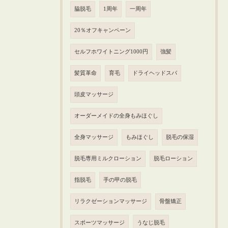
脇脱毛
1周年
一周年
20％オフキャンペーン
セルフホワイトニング1000円
強髪
髪質革命
育毛
ドライヘッドスパ
頭皮マッサージ
オーダーメイドの全身もみほぐし
全身マッサージ
もみほぐし
脱毛の保湿
脱毛専用ミルクローション
脱毛ローション
指脱毛
手の甲の脱毛
リラクゼーションマッサージ
骨盤矯正
スポーツマッサージ
うなじ脱毛