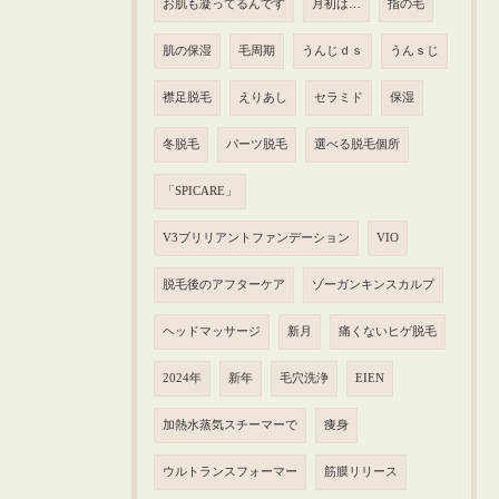
お肌も凝ってるんです
月初は…
指の毛
肌の保湿
毛周期
うんじｄｓ
うんｓじ
襟足脱毛
えりあし
セラミド
保湿
冬脱毛
パーツ脱毛
選べる脱毛個所
「SPICARE」
V3ブリリアントファンデーション
VIO
脱毛後のアフターケア
ゾーガンキンスカルプ
ヘッドマッサージ
新月
痛くないヒゲ脱毛
2024年
新年
毛穴洗浄
EIEN
加熱水蒸気スチーマーで
痩身
ウルトランスフォーマー
筋膜リリース