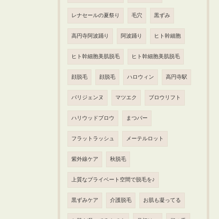
レナセールの夏祭り
毛穴
黒ずみ
高円寺阿波踊り
阿波踊り
ヒト幹細胞
ヒト幹細胞美肌脱毛
ヒト幹細胞美肌脱毛
顔脱毛
顔脱毛
ハロウィン
高円寺駅
パリジェンヌ
マツエク
ブロウリフト
ハリウッドブロウ
まつパー
フラットラッシュ
メーテルロット
紫外線ケア
秋脱毛
上質なプライベート空間で脱毛を♪
黒ずみケア
介護脱毛
お肌も凝ってる