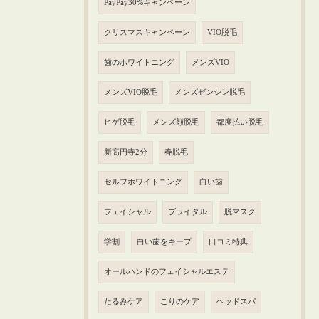
PayPay30%キャンペーン
クリスマスキャンペーン
VIO脱毛
歯のホワイトニング
メンズVIO
メンズVIO脱毛
メンズゼンシン脱毛
ヒゲ脱毛
メンズ顔脱毛
都度払い脱毛
新高円寺2分
春脱毛
セルフホワイトニング
白い歯
フェイシャル
ブライダル
脱マスク
学割
白い歯をキープ
口コミ特典
オールハンドのフェイシャルエステ
たるみケア
こりのケア
ヘッドスパ