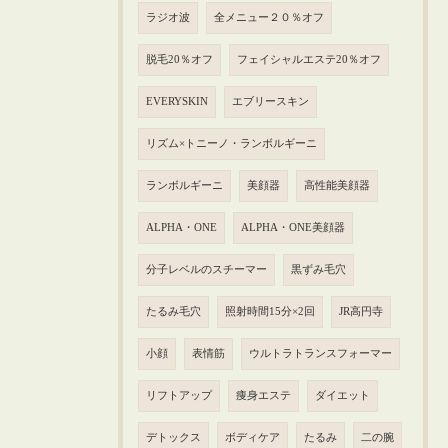
ラジオ波
全メニュー２０％オフ
脱毛20％オフ
フェイシャルエステ20％オフ
EVERYSKIN
エブリースキン
リズム×トニーノ・ランボルギーニ
ランボルギーニ
美顔器
高性能美顔器
ALPHA・ONE
ALPHA・ONE美顔器
分子レベルのスチーマー
黒ずみ毛穴
たるみ毛穴
照射時間15分×2回
JR高円寺
小顔
表情筋
ウルトラトランスフォーマー
リフトアップ
痩身エステ
ダイエット
デトックス
ボディケア
たるみ
二の腕