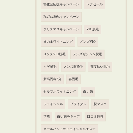
杉並区応援キャンペーン
レナセール
PayPay30%キャンペーン
クリスマスキャンペーン
VIO脱毛
歯のホワイトニング
メンズVIO
メンズVIO脱毛
メンズゼンシン脱毛
ヒゲ脱毛
メンズ顔脱毛
都度払い脱毛
新高円寺2分
春脱毛
セルフホワイトニング
白い歯
フェイシャル
ブライダル
脱マスク
学割
白い歯をキープ
口コミ特典
オールハンドのフェイシャルエステ