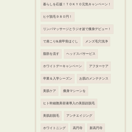
暮らしを応援！ＴＯＫＹＯ元気キャンペーン！
ヒゲ脱毛９８０円！
リンパマッサージとラジオ波で痩身デビュー！
で肩こり&肩甲骨ほぐし
メンズ毛穴洗浄
脂肪を流す
ヘッドスパサービス
ホワイトデーキャンペーン
アフターケア
卒業＆入学シーズン
お肌のメンテナンス
美肌ケア
痩身マシーンを
ヒト幹細胞美容液導入の美肌顔脱毛
美肌顔脱毛
アンチエイジング
ホワイトニング
高円寺
新高円寺