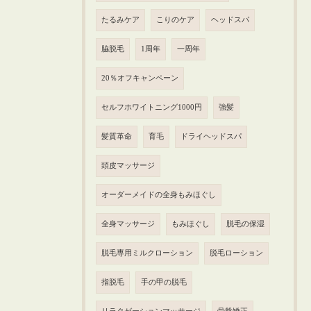
たるみケア
こりのケア
ヘッドスパ
脇脱毛
1周年
一周年
20％オフキャンペーン
セルフホワイトニング1000円
強髪
髪質革命
育毛
ドライヘッドスパ
頭皮マッサージ
オーダーメイドの全身もみほぐし
全身マッサージ
もみほぐし
脱毛の保湿
脱毛専用ミルクローション
脱毛ローション
指脱毛
手の甲の脱毛