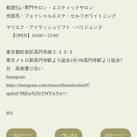
都度払い専門サロン・エスティックサロン
光脱毛・フェイシャルエステ・セルフホワイトニング
マツエク・アイラッシュリフト・パリジェンヌ
【OPEN】10:00～22:00
東京都杉並区高円寺南２‐１３‐１
東京メトロ新高円寺駅より徒歩2分/JR高円寺駅より徒歩7
分 高南通り沿い
Instagram
https://instagram.com/renacerbeautysalon9?
igshid=MjEwN2IyYWYwYw==
脱毛
< 前のページ
一覧に戻る
次のページ >