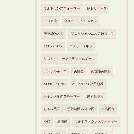
ウルトランスフォーマー
筋膜リリース
ラジオ波
全メニュー２０％オフ
脱毛20％オフ
フェイシャルエステ20％オフ
EVERYSKIN
エブリースキン
リズム×トニーノ・ランボルギーニ
ランボルギーニ
美顔器
高性能美顔器
ALPHA・ONE
ALPHA・ONE美顔器
分子レベルのスチーマー
黒ずみ毛穴
たるみ毛穴
照射時間15分×2回
JR高円寺
小顔
表情筋
ウルトラトランスフォーマー