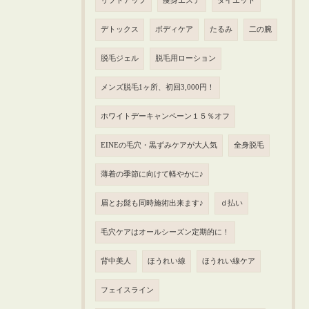
リフトアップ
痩身エステ
ダイエット
デトックス
ボディケア
たるみ
二の腕
脱毛ジェル
脱毛用ローション
メンズ脱毛1ヶ所、初回3,000円！
ホワイトデーキャンペーン１５％オフ
EINEの毛穴・黒ずみケアが大人気
全身脱毛
薄着の季節に向けて軽やかに♪
眉とお髭も同時施術出来ます♪
ｄ払い
毛穴ケアはオールシーズン定期的に！
背中美人
ほうれい線
ほうれい線ケア
フェイスライン