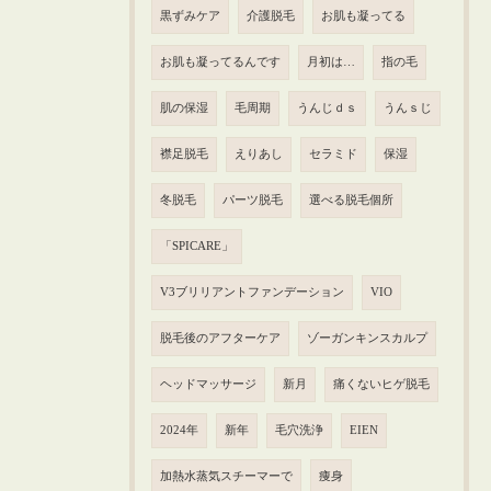
黒ずみケア
介護脱毛
お肌も凝ってる
お肌も凝ってるんです
月初は…
指の毛
肌の保湿
毛周期
うんじｄｓ
うんｓじ
襟足脱毛
えりあし
セラミド
保湿
冬脱毛
パーツ脱毛
選べる脱毛個所
「SPICARE」
V3ブリリアントファンデーション
VIO
脱毛後のアフターケア
ゾーガンキンスカルプ
ヘッドマッサージ
新月
痛くないヒゲ脱毛
2024年
新年
毛穴洗浄
EIEN
加熱水蒸気スチーマーで
痩身