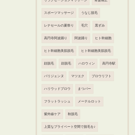
リラクゼーションマッサージ
骨盤矯正
スポーツマッサージ
うなじ脱毛
レナセールの夏祭り
毛穴
黒ずみ
高円寺阿波踊り
阿波踊り
ヒト幹細胞
ヒト幹細胞美肌脱毛
ヒト幹細胞美肌脱毛
顔脱毛
顔脱毛
ハロウィン
高円寺駅
パリジェンヌ
マツエク
ブロウリフト
ハリウッドブロウ
まつパー
フラットラッシュ
メーテルロット
紫外線ケア
秋脱毛
上質なプライベート空間で脱毛を♪