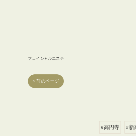
フェイシャルエステ
< 前のページ
#高円寺
#新