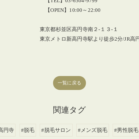
【TEL】03‐6304‐9799
【OPEN】10:00～22:00
東京都杉並区高円寺南２‐１３‐１
東京メトロ新高円寺駅より徒歩2分/JR高
一覧に戻る
関連タグ
高円寺
#脱毛
#脱毛サロン
#メンズ脱毛
#男性脱毛