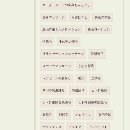
オーダーメイドの全身もみほぐし
全身マッサージ
もみほぐし
脱毛の保湿
脱毛専用ミルクローション
脱毛ローション
指脱毛
手の甲の脱毛
リラクゼーションマッサージ
骨盤矯正
スポーツマッサージ
うなじ脱毛
レナセールの夏祭り
毛穴
黒ずみ
高円寺阿波踊り
阿波踊り
ヒト幹細胞
ヒト幹細胞美肌脱毛
ヒト幹細胞美肌脱毛
顔脱毛
顔脱毛
ハロウィン
高円寺駅
パリジェンヌ
マツエク
ブロウリフト