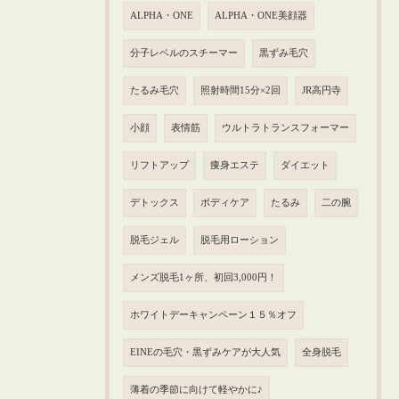
ALPHA・ONE
ALPHA・ONE美顔器
分子レベルのスチーマー
黒ずみ毛穴
たるみ毛穴
照射時間15分×2回
JR高円寺
小顔
表情筋
ウルトラトランスフォーマー
リフトアップ
痩身エステ
ダイエット
デトックス
ボディケア
たるみ
二の腕
脱毛ジェル
脱毛用ローション
メンズ脱毛1ヶ所、初回3,000円！
ホワイトデーキャンペーン１５％オフ
EINEの毛穴・黒ずみケアが大人気
全身脱毛
薄着の季節に向けて軽やかに♪