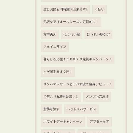
眉とお髭も同時施術出来ます♪
ｄ払い
毛穴ケアはオールシーズン定期的に！
背中美人
ほうれい線
ほうれい線ケア
フェイスライン
暮らしを応援！ＴＯＫＹＯ元気キャンペーン！
ヒゲ脱毛９８０円！
リンパマッサージとラジオ波で痩身デビュー！
で肩こり&肩甲骨ほぐし
メンズ毛穴洗浄
脂肪を流す
ヘッドスパサービス
ホワイトデーキャンペーン
アフターケア