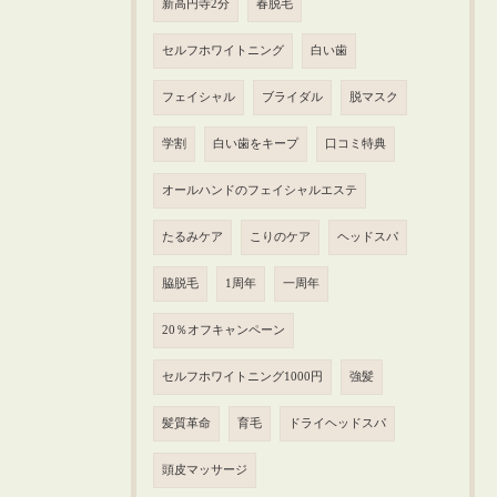
新高円寺2分
春脱毛
セルフホワイトニング
白い歯
フェイシャル
ブライダル
脱マスク
学割
白い歯をキープ
口コミ特典
オールハンドのフェイシャルエステ
たるみケア
こりのケア
ヘッドスパ
脇脱毛
1周年
一周年
20％オフキャンペーン
セルフホワイトニング1000円
強髪
髪質革命
育毛
ドライヘッドスパ
頭皮マッサージ