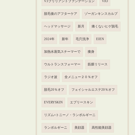
V3ブリリアントファンデーション
VIO
脱毛後のアフターケア
ゾーガンキンスカルプ
ヘッドマッサージ
新月
痛くないヒゲ脱毛
2024年
新年
毛穴洗浄
EIEN
加熱水蒸気スチーマーで
痩身
ウルトランスフォーマー
筋膜リリース
ラジオ波
全メニュー２０％オフ
脱毛20％オフ
フェイシャルエステ20％オフ
EVERYSKIN
エブリースキン
リズム×トニーノ・ランボルギーニ
ランボルギーニ
美顔器
高性能美顔器