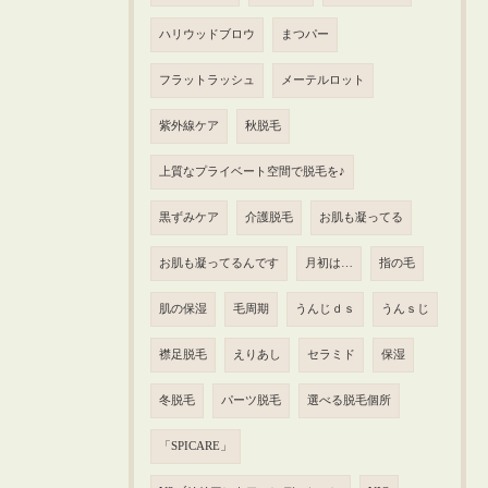
ハリウッドブロウ
まつパー
フラットラッシュ
メーテルロット
紫外線ケア
秋脱毛
上質なプライベート空間で脱毛を♪
黒ずみケア
介護脱毛
お肌も凝ってる
お肌も凝ってるんです
月初は…
指の毛
肌の保湿
毛周期
うんじｄｓ
うんｓじ
襟足脱毛
えりあし
セラミド
保湿
冬脱毛
パーツ脱毛
選べる脱毛個所
「SPICARE」