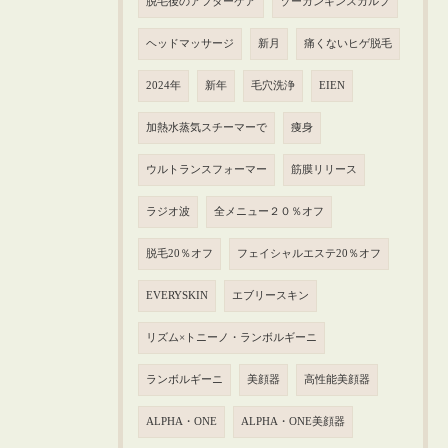
脱毛後のアフターケア
ゾーガンキンスカルプ
ヘッドマッサージ
新月
痛くないヒゲ脱毛
2024年
新年
毛穴洗浄
EIEN
加熱水蒸気スチーマーで
痩身
ウルトランスフォーマー
筋膜リリース
ラジオ波
全メニュー２０％オフ
脱毛20％オフ
フェイシャルエステ20％オフ
EVERYSKIN
エブリースキン
リズム×トニーノ・ランボルギーニ
ランボルギーニ
美顔器
高性能美顔器
ALPHA・ONE
ALPHA・ONE美顔器