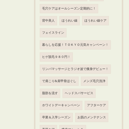
毛穴ケアはオールシーズン定期的に！
背中美人
ほうれい線
ほうれい線ケア
フェイスライン
暮らしを応援！ＴＯＫＹＯ元気キャンペーン！
ヒゲ脱毛９８０円！
リンパマッサージとラジオ波で痩身デビュー！
で肩こり&肩甲骨ほぐし
メンズ毛穴洗浄
脂肪を流す
ヘッドスパサービス
ホワイトデーキャンペーン
アフターケア
卒業＆入学シーズン
お肌のメンテナンス