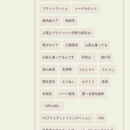
フラットラッシュ
メーテルロット
紫外線ケア
秋脱毛
上質なプライベート空間で脱毛を♪
黒ずみケア
介護脱毛
お肌も凝ってる
お肌も凝ってるんです
月初は…
指の毛
肌の保湿
毛周期
うんじｄｓ
うんｓじ
襟足脱毛
えりあし
セラミド
保湿
冬脱毛
パーツ脱毛
選べる脱毛個所
「SPICARE」
V3ブリリアントファンデーション
VIO