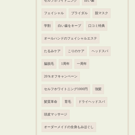
セルフホワイトニング
白い歯
フェイシャル
ブライダル
脱マスク
学割
白い歯をキープ
口コミ特典
オールハンドのフェイシャルエステ
たるみケア
こりのケア
ヘッドスパ
脇脱毛
1周年
一周年
20％オフキャンペーン
セルフホワイトニング1000円
強髪
髪質革命
育毛
ドライヘッドスパ
頭皮マッサージ
オーダーメイドの全身もみほぐし