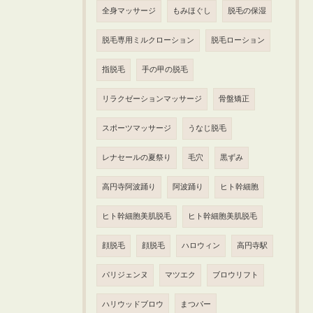
全身マッサージ
もみほぐし
脱毛の保湿
脱毛専用ミルクローション
脱毛ローション
指脱毛
手の甲の脱毛
リラクゼーションマッサージ
骨盤矯正
スポーツマッサージ
うなじ脱毛
レナセールの夏祭り
毛穴
黒ずみ
高円寺阿波踊り
阿波踊り
ヒト幹細胞
ヒト幹細胞美肌脱毛
ヒト幹細胞美肌脱毛
顔脱毛
顔脱毛
ハロウィン
高円寺駅
パリジェンヌ
マツエク
ブロウリフト
ハリウッドブロウ
まつパー