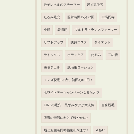
分子レベルのスチーマー
黒ずみ毛穴
たるみ毛穴
照射時間15分×2回
JR高円寺
小顔
表情筋
ウルトラトランスフォーマー
リフトアップ
痩身エステ
ダイエット
デトックス
ボディケア
たるみ
二の腕
脱毛ジェル
脱毛用ローション
メンズ脱毛1ヶ所、初回3,000円！
ホワイトデーキャンペーン１５％オフ
EINEの毛穴・黒ずみケアが大人気
全身脱毛
薄着の季節に向けて軽やかに♪
眉とお髭も同時施術出来ます♪
ｄ払い