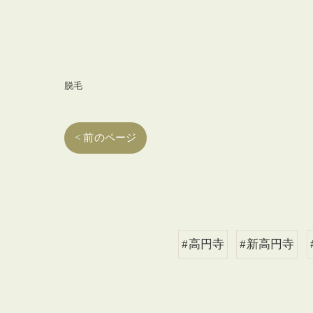
脱毛
< 前のページ
#高円寺
#新高円寺