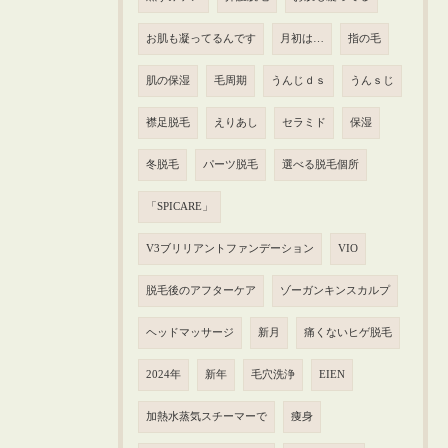
お肌も凝ってるんです
月初は…
指の毛
肌の保湿
毛周期
うんじｄｓ
うんｓじ
襟足脱毛
えりあし
セラミド
保湿
冬脱毛
パーツ脱毛
選べる脱毛個所
「SPICARE」
V3ブリリアントファンデーション
VIO
脱毛後のアフターケア
ゾーガンキンスカルプ
ヘッドマッサージ
新月
痛くないヒゲ脱毛
2024年
新年
毛穴洗浄
EIEN
加熱水蒸気スチーマーで
痩身