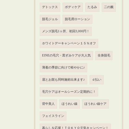
デトックス
ボディケア
たるみ
二の腕
脱毛ジェル
脱毛用ローション
メンズ脱毛1ヶ所、初回3,000円！
ホワイトデーキャンペーン１５％オフ
EINEの毛穴・黒ずみケアが大人気
全身脱毛
薄着の季節に向けて軽やかに♪
眉とお髭も同時施術出来ます♪
ｄ払い
毛穴ケアはオールシーズン定期的に！
背中美人
ほうれい線
ほうれい線ケア
フェイスライン
暮らしを応援！ＴＯＫＹＯ元気キャンペーン！