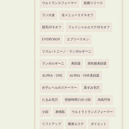
ウルトランスフォーマー
筋膜リリース
ラジオ波
全メニュー２０％オフ
脱毛20％オフ
フェイシャルエステ20％オフ
EVERYSKIN
エブリースキン
リズム×トニーノ・ランボルギーニ
ランボルギーニ
美顔器
高性能美顔器
ALPHA・ONE
ALPHA・ONE美顔器
分子レベルのスチーマー
黒ずみ毛穴
たるみ毛穴
照射時間15分×2回
JR高円寺
小顔
表情筋
ウルトラトランスフォーマー
リフトアップ
痩身エステ
ダイエット