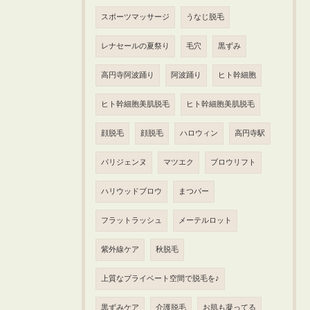
スポーツマッサージ
うなじ脱毛
レナセールの夏祭り
毛穴
黒ずみ
高円寺阿波踊り
阿波踊り
ヒト幹細胞
ヒト幹細胞美肌脱毛
ヒト幹細胞美肌脱毛
顔脱毛
顔脱毛
ハロウィン
高円寺駅
パリジェンヌ
マツエク
ブロウリフト
ハリウッドブロウ
まつパー
フラットラッシュ
メーテルロット
紫外線ケア
秋脱毛
上質なプライベート空間で脱毛を♪
黒ずみケア
介護脱毛
お肌も凝ってる