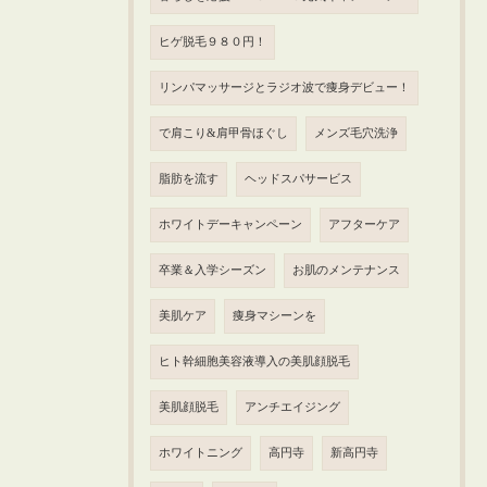
ヒゲ脱毛９８０円！
リンパマッサージとラジオ波で痩身デビュー！
で肩こり&肩甲骨ほぐし
メンズ毛穴洗浄
脂肪を流す
ヘッドスパサービス
ホワイトデーキャンペーン
アフターケア
卒業＆入学シーズン
お肌のメンテナンス
美肌ケア
痩身マシーンを
ヒト幹細胞美容液導入の美肌顔脱毛
美肌顔脱毛
アンチエイジング
ホワイトニング
高円寺
新高円寺