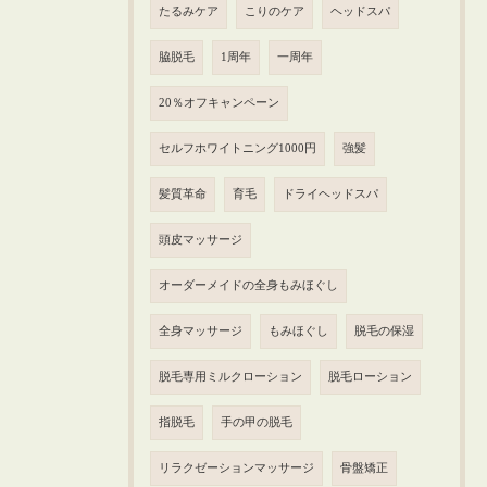
たるみケア
こりのケア
ヘッドスパ
脇脱毛
1周年
一周年
20％オフキャンペーン
セルフホワイトニング1000円
強髪
髪質革命
育毛
ドライヘッドスパ
頭皮マッサージ
オーダーメイドの全身もみほぐし
全身マッサージ
もみほぐし
脱毛の保湿
脱毛専用ミルクローション
脱毛ローション
指脱毛
手の甲の脱毛
リラクゼーションマッサージ
骨盤矯正