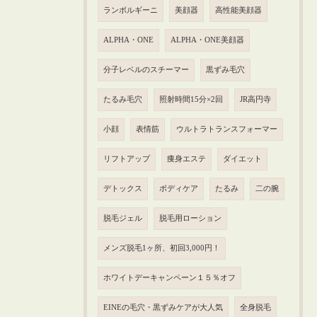
ランボルギーニ
美顔器
高性能美顔器
ALPHA・ONE
ALPHA・ONE美顔器
分子レベルのスチーマー
黒ずみ毛穴
たるみ毛穴
照射時間15分×2回
JR高円寺
小顔
表情筋
ウルトラトランスフォーマー
リフトアップ
痩身エステ
ダイエット
デトックス
ボディケア
たるみ
二の腕
脱毛ジェル
脱毛用ローション
メンズ脱毛1ヶ所、初回3,000円！
ホワイトデーキャンペーン１５％オフ
EINEの毛穴・黒ずみケアが大人気
全身脱毛