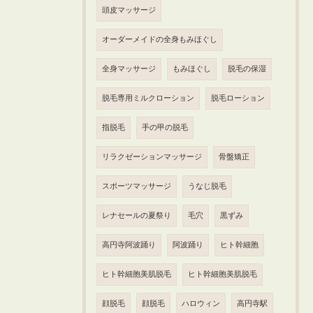
頭皮マッサージ
オーダーメイドの全身もみほぐし
全身マッサージ
もみほぐし
脱毛の保湿
脱毛専用ミルクローション
脱毛ローション
指脱毛
手の甲の脱毛
リラクゼーションマッサージ
骨盤矯正
スポーツマッサージ
うなじ脱毛
レナセールの夏祭り
毛穴
黒ずみ
高円寺阿波踊り
阿波踊り
ヒト幹細胞
ヒト幹細胞美肌脱毛
ヒト幹細胞美肌脱毛
顔脱毛
顔脱毛
ハロウィン
高円寺駅