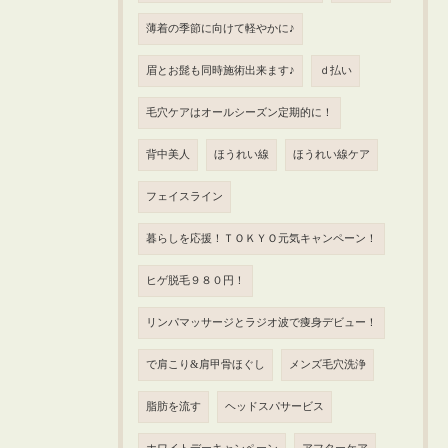
薄着の季節に向けて軽やかに♪
眉とお髭も同時施術出来ます♪
ｄ払い
毛穴ケアはオールシーズン定期的に！
背中美人
ほうれい線
ほうれい線ケア
フェイスライン
暮らしを応援！ＴＯＫＹＯ元気キャンペーン！
ヒゲ脱毛９８０円！
リンパマッサージとラジオ波で痩身デビュー！
で肩こり&肩甲骨ほぐし
メンズ毛穴洗浄
脂肪を流す
ヘッドスパサービス