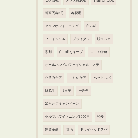
ヒゲ脱毛
メンズ顔脱毛
都度払い脱毛
新高円寺2分
春脱毛
セルフホワイトニング
白い歯
フェイシャル
ブライダル
脱マスク
学割
白い歯をキープ
口コミ特典
オールハンドのフェイシャルエステ
たるみケア
こりのケア
ヘッドスパ
脇脱毛
1周年
一周年
20％オフキャンペーン
セルフホワイトニング1000円
強髪
髪質革命
育毛
ドライヘッドスパ