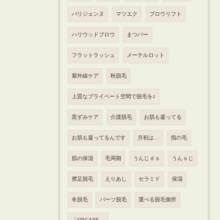
パリジェンヌ
マツエク
ブロウリフト
ハリウッドブロウ
まつパー
フラットラッシュ
メーテルロット
紫外線ケア
秋脱毛
上質なプライベート空間で脱毛を♪
黒ずみケア
介護脱毛
お肌も凝ってる
お肌も凝ってるんです
月初は…
指の毛
肌の保湿
毛周期
うんじｄｓ
うんｓじ
襟足脱毛
えりあし
セラミド
保湿
冬脱毛
パーツ脱毛
選べる脱毛個所