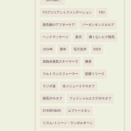
「SPICARE」
V3ブリリアントファンデーション
VIO
脱毛後のアフターケア
ゾーガンキンスカルプ
ヘッドマッサージ
新月
痛くないヒゲ脱毛
2024年
新年
毛穴洗浄
EIEN
加熱水蒸気スチーマーで
痩身
ウルトランスフォーマー
筋膜リリース
ラジオ波
全メニュー２０％オフ
脱毛20％オフ
フェイシャルエステ20％オフ
EVERYSKIN
エブリースキン
リズム×トニーノ・ランボルギーニ